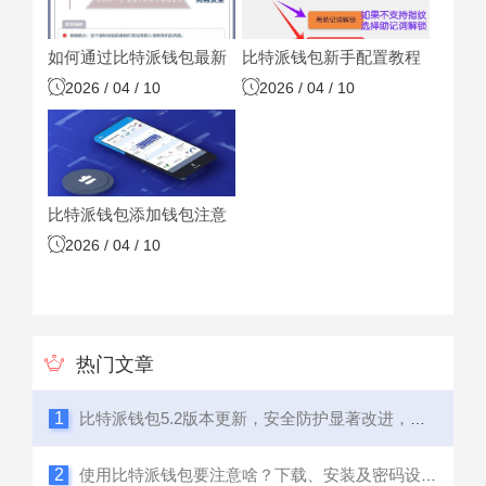
如何通过比特派钱包最新
比特派钱包新手配置教程
2026 / 04 / 10
2026 / 04 / 10
版制定长期计划？资产配
助记词这样抄最安全
置第一步
比特派钱包添加钱包注意
2026 / 04 / 10
要点：安全、选网与费用
预估指南
热门文章
1
比特派钱包5.2版本更新，安全防护显著改进，影响几何？
2
使用比特派钱包要注意啥？下载、安装及密码设置全解析