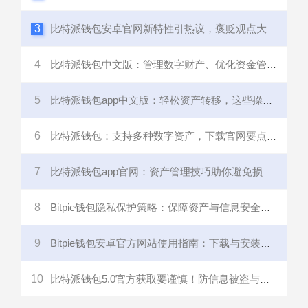
3
比特派钱包安卓官网新特性引热议，褒贬观点大不同
4
比特派钱包中文版：管理数字财产、优化资金管理超方便
5
比特派钱包app中文版：轻松资产转移，这些操作步骤要谨慎
6
比特派钱包：支持多种数字资产，下载官网要点需了解
7
比特派钱包app官网：资产管理技巧助你避免损失、保障财富增长
8
Bitpie钱包隐私保护策略：保障资产与信息安全，实现匿名交易
9
Bitpie钱包安卓官方网站使用指南：下载与安装问题全解析
10
比特派钱包5.0官方获取要谨慎！防信息被盗与版本确认很重要