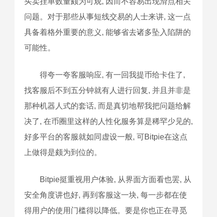
买卖挂单数量颇为可观, 因而不容易出现滑点相关
问题。对于那些从事短线交易的人士来讲, 这一点
具备着格外重要的意义, 能够省去诸多坠入陷阱的
可能性。
得夸一夸客服响应, 有一回我提币给卡住了,
找客服后不到五分钟就有人进行回复, 并且并非是
那种机器人式的套话, 而是真切地帮我把问题给解
决了, 在币圈里这样的人性化服务算是稀罕少见的,
好多平台的客服就如同虚设一般, 可Bitpie在这点
上做得是颇为到位的。
Bitpie挺重视用户体验, 从界面方面看也罢, 从
安全角度讲也好, 再到客服这一块, 每一步都在使
得用户的使用门槛得以降低。要是你也正在寻觅