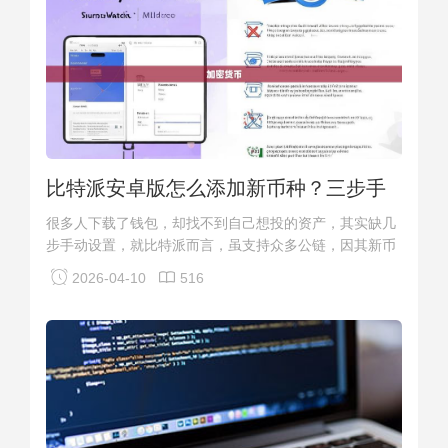
比特派安卓版怎么添加新币种？三步手
动设置教程
很多人下载了钱包，却找不到自己想投的资产，其实缺几
步手动设置，就比特派而言，虽支持众多公链，因其新币
种不会自动显示。下面我把安卓端添加币种的实操路径拆
2026-04-10
516
开来说。