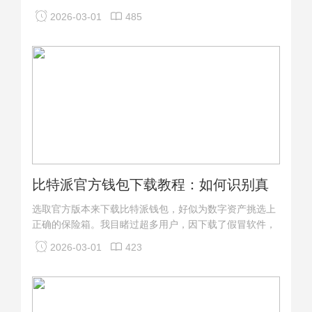
必然永远是第一位的，而准备工作就是打好地基。请去确
2026-03-01
485
认一下
比特派官方钱包下载教程：如何识别真
假版本，避免下载假冒软件
选取官方版本来下载比特派钱包，好似为数字资产挑选上
正确的保险箱。我目睹过超多用户，因下载了假冒软件，
致使私钥被盗、资产归零，这般教训警示我们务必将验证
2026-03-01
423
真伪化作习惯。