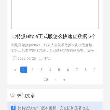
比特派Bitpie正式版怎么快速查数据 3个
方法一看就会
刚刚开始接触Bitpie，好多人会觉着数据查询极为麻烦。
实际上只要掌握住方法，全部过程能够特别顺畅。我每一
天都需要查询数量众多的链上数据，总结完毕后
2026-02-28
471
‹‹
1
2
3
4
5
6
7
8
9
10
›
››
热门文章
1
比特派钱包5.2版本更新，安全防护显著改进，影响几何？