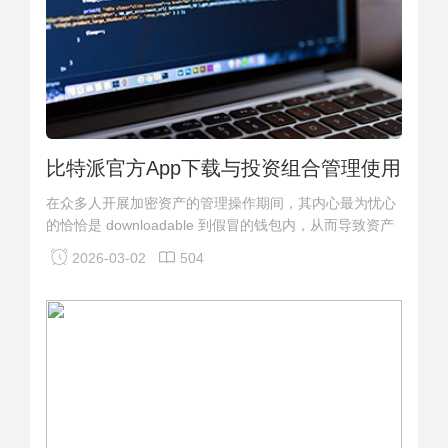
比特派官方App下载与投资组合管理使用
教程
在众多人开展加密资产的管理操作期间，其内心最为忧心
的恰恰是 downloadable 到假冒的钱包内，从而导致资产
出现遭受丢失的风险状况。
2026-03-02
504