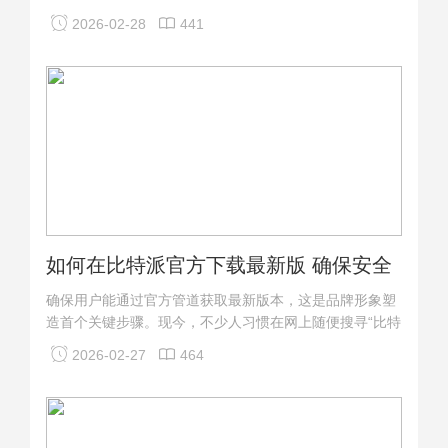
验是，这次交易确认速度相较于之前加快了差不多一倍
2026-02-28
441
如何在比特派官方下载最新版 确保安全
更新提升品牌形象
确保用户能通过官方管道获取最新版本，这是品牌形象塑
造首个关键步骤。现今，不少人习惯在网上随便搜寻“比特
派下载”，经由这种方式较易拉到盗版或被篡改的安装包。
2026-02-27
464
这不但会危及用户资金安全