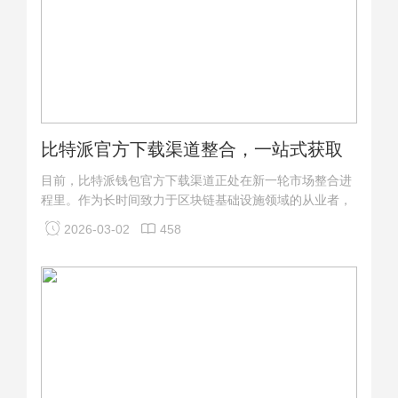
比特派官方下载渠道整合，一站式获取
iOS/安卓/桌面版
目前，比特派钱包官方下载渠道正处在新一轮市场整合进
程里。作为长时间致力于区块链基础设施领域的从业者，
我注意到当下用户面临的最大难题并非选择数量不够，而
2026-03-02
458
是下载渠道糟糕地分散着。