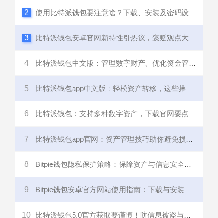
2
使用比特派钱包要注意啥？下载、安装及密码设置全解析
3
比特派钱包安卓官网新特性引热议，褒贬观点大不同
4
比特派钱包中文版：管理数字财产、优化资金管理超方便
5
比特派钱包app中文版：轻松资产转移，这些操作步骤要谨慎
6
比特派钱包：支持多种数字资产，下载官网要点需了解
7
比特派钱包app官网：资产管理技巧助你避免损失、保障财富增长
8
Bitpie钱包隐私保护策略：保障资产与信息安全，实现匿名交易
9
Bitpie钱包安卓官方网站使用指南：下载与安装问题全解析
10
比特派钱包5.0官方获取要谨慎！防信息被盗与版本确认很重要