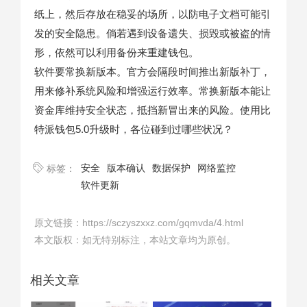
纸上，然后存放在稳妥的场所，以防电子文档可能引
发的安全隐患。倘若遇到设备遗失、损毁或被盗的情
形，依然可以利用备份来重建钱包。
软件要常换新版本。官方会隔段时间推出新版补丁，
用来修补系统风险和增强运行效率。常换新版本能让
资金库维持安全状态，抵挡新冒出来的风险。使用比
特派钱包5.0升级时，各位碰到过哪些状况？
安全
版本确认
数据保护
网络监控
标签：
软件更新
原文链接：https://sczyszxxz.com/gqmvda/4.html
本文版权：如无特别标注，本站文章均为原创。
相关文章