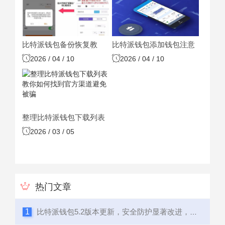
比特派钱包备份恢复教
比特派钱包添加钱包注意
2026 / 04 / 10
2026 / 04 / 10
程：用助记词安全迁移资
要点：安全、选网与费用
产到新手机
预估指南
整理比特派钱包下载列表
2026 / 03 / 05
教你如何找到官方渠道避
免被骗
热门文章
1
比特派钱包5.2版本更新，安全防护显著改进，影响几何？