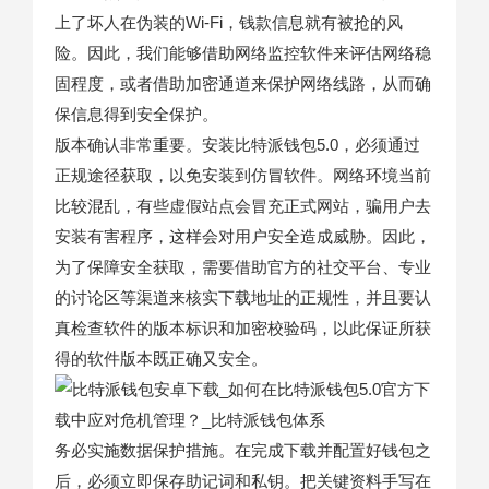
上了坏人在伪装的Wi-Fi，钱款信息就有被抢的风
险。因此，我们能够借助网络监控软件来评估网络稳
固程度，或者借助加密通道来保护网络线路，从而确
保信息得到安全保护。
版本确认非常重要。安装比特派钱包5.0，必须通过
正规途径获取，以免安装到仿冒软件。网络环境当前
比较混乱，有些虚假站点会冒充正式网站，骗用户去
安装有害程序，这样会对用户安全造成威胁。因此，
为了保障安全获取，需要借助官方的社交平台、专业
的讨论区等渠道来核实下载地址的正规性，并且要认
真检查软件的版本标识和加密校验码，以此保证所获
得的软件版本既正确又安全。
务必实施数据保护措施。在完成下载并配置好钱包之
后，必须立即保存助记词和私钥。把关键资料手写在