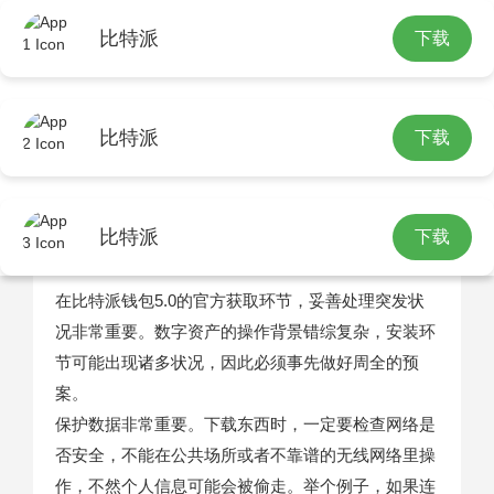
比特派
下载
首页
比特派苹果版
正文
比特派
下载
比特派钱包5.0官方获取要谨慎！防信息
被盗与版本确认很重要
比特派
下载
2025-09-02 16:32:09
比特派最新官网
在比特派钱包5.0的官方获取环节，妥善处理突发状
况非常重要。数字资产的操作背景错综复杂，安装环
节可能出现诸多状况，因此必须事先做好周全的预
案。
保护数据非常重要。下载东西时，一定要检查网络是
否安全，不能在公共场所或者不靠谱的无线网络里操
作，不然个人信息可能会被偷走。举个例子，如果连