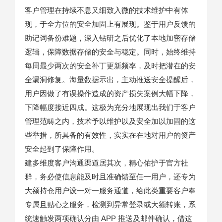
客户管理在持续不息又细致入微的技术维护中有体
现，于全方位的安全加固上有展现。鉴于用户反馈的
助记词备份难题，深入钻研之后优化了本地加密存储
逻辑，保障数据存储的安全与稳定。同时，始终维持
每周最少两次的安全补丁更新频率，及时把潜在的安
全漏洞修复。海量数据示出，主动推送安全提醒后，
用户因做了有误操作造成的资产损失案例大幅下降，
下降幅度接近四成。这极为充分地展现出我们于客户
管理范畴之内，技术予以维护以及安全加以加固的这
些举措，所具备的有效性，实实在在地对用户的资产
安全起到了保障作用。
建多维度客户沟通渠道居其次，精心佑护于官方社
群，务必使信息能及时且准确馈至任一用户，还专为
大额持仓用户设一对一服务通道，给此类重要客户奉
专属且贴心之服务，检测到异常登录或大额转账，系
统速触发两项确认分由 APP 推送及邮件确认，借这