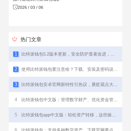
2026 / 03 / 06
官方下载最新版本提升品
牌效应？
热门文章
1
比特派钱包5.2版本更新，安全防护显著改进，影响几何？
2
使用比特派钱包要注意啥？下载、安装及密码设置全解析
3
比特派钱包安卓官网新特性引热议，褒贬观点大不同
4
比特派钱包中文版：管理数字财产、优化资金管理超方便
5
比特派钱包app中文版：轻松资产转移，这些操作步骤要谨慎
6
比特派钱包：支持多种数字资产，下载官网要点需了解