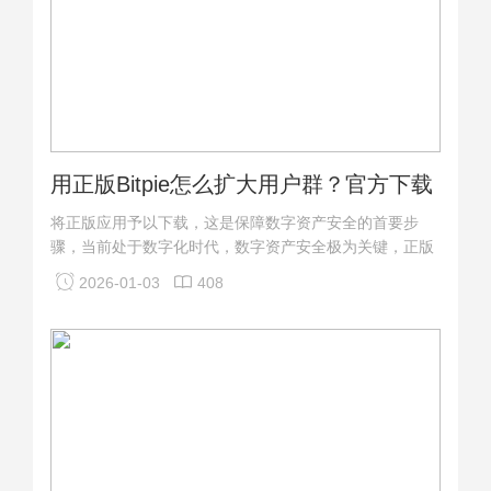
用正版Bitpie怎么扩大用户群？官方下载
和安全体验是关键
将正版应用予以下载，这是保障数字资产安全的首要步
骤，当前处于数字化时代，数字资产安全极为关键，正版
应用的下载是筑牢安全防线的基石，对于期望借助比特派
2026-01-03
408
拓展用户触达范疇的项目方来讲