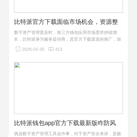
比特派官方下载面临市场机会，资源整
合挑战与行业合规难题并存
数字资产管理普及时，第三方钱包应用市场需求持续增
长，比特派身为服务提供商，其官方下载渠道的推广，加
上运营，确实面临特定市场机会，然而同时也必定要正视
2026-01-05
413
其中涉及的风险
比特派钱包app官方下载最新版咋防风
险？用户引导支持策略得知道
挑选数字资产管理工具这件事，对于资产安全来讲，是极