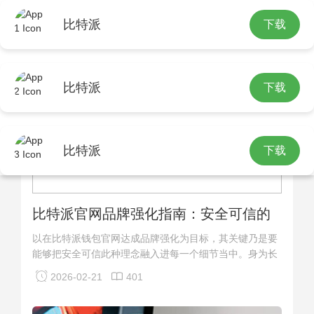
比特派
下载
比特派
下载
比特派
下载
比特派官网品牌强化指南：安全可信的
钱包体验怎么打造
以在比特派钱包官网达成品牌强化为目标，其关键乃是要
能够把安全可信此种理念融入进每一个细节当中。身为长
期对区块链钱包领域予以关注的从业者而言
2026-02-21
401