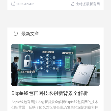
2025/09/02
比特派最新官网
最新文章
Bitpie钱包官网技术创新背景全解析
Bitpie钱包官网技术创新背景全解析Bitpie钱包官网的技术
创新背景，反映了团队对区块链生态发展的深刻洞察和持