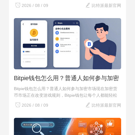
续投入。在安全领域，Bitpie钱包官网的技术团队投入了
2026 / 08 / 09
比特派最新官网
大量资源进行底层架构优化。用户...
Bitpie钱包怎么用？普通人如何参与加密
市场
Bitpie钱包怎么用？普通人如何参与加密市场现在加密货
币市场正在改变游戏规则，Bitpie钱包让每个人都能轻松
参与。平台内置的DApp浏览器让你能访问去中心化交易
2026 / 08 / 09
比特派最新官网
所，用最低的手续费完成代币兑换。华尔...