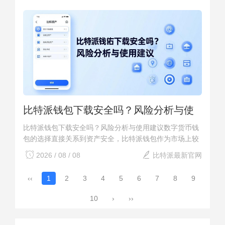
管...
比特派钱包下载安全吗？风险分析与使
用建议
比特派钱包下载安全吗？风险分析与使用建议数字货币钱
包的选择直接关系到资产安全，比特派钱包作为市场上较
为知名的多链钱包之一，吸引了大量用户下载试用。从市
2026 / 08 / 08
比特派最新官网
场管理角度看，比特派钱包曾面临监管合规争议。不同
国...
‹‹
1
2
3
4
5
6
7
8
9
10
›
››