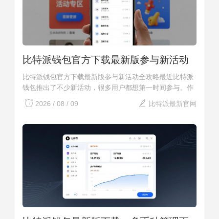
比特派钱包官方下载最新版参与新活动
全攻略
比特派钱包官方下载最新版参与新活动全攻略最近比特派
钱包推出了不少新活动，很多用户都想第一时间参与。作
为长期用这款钱包的老用户，我来分享一下怎么通过官方
2026 / 08 / 09
比特派最新官网
渠道下载最新版本并顺利参加活动。而比特派钱包的官
方...