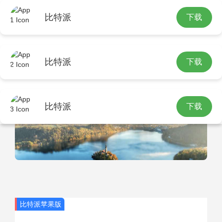
比特派
下载
比特派
下载
比特派
下载
比特派苹果版